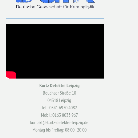
Kurtz Detektei Leipzig
Beuchaer Straße 10
04318 Leipzig
Tel.: 0341 6970 4082
Mobil: 0163 8033 967
kontakt@kurtz-detektei-leipzig.de
Montag bis Freitag: 08:00–20:00