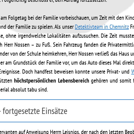
 am Folgetag bei der Familie vorbeischauen, um Zeit mit den Ki
nd der Familie zu spielen. Als unser
Detektivteam in Chemnitz
Fr
use, ohne irgendwelche Lokalitäten aufzusuchen. Die Zeit musst
h Herr Nossen – zu Fuß. Sein Fahrzeug fanden die Privatermitt
nder von der Schule heimkehren, Herr Nossen verließ das Haus u
er am Grundstück der Familie vor, um das Auto dieses Mal direkt
Ereignisse. Doch handfest beweisen konnte unsere Privat- und
W
hützten
höchstpersönlichen Lebensbereich
gehören und somit f
rial absolut tabu sind.
– fortgesetzte Einsätze
vanten auf Anweisung Herrn Leisnigs, der nach den letzten Beob