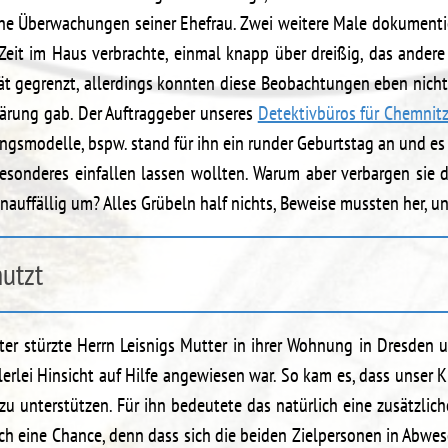
che Überwachungen seiner Ehefrau. Zwei weitere Male dokumentie
 Zeit im Haus verbrachte, einmal knapp über dreißig, das andere
tät gegrenzt, allerdings konnten diese Beobachtungen eben nicht
ärung gab. Der Auftraggeber unseres
Detektivbüros für Chemnit
rungsmodelle, bspw. stand für ihn ein runder Geburtstag an und es
Besonderes einfallen lassen wollten. Warum aber verbargen sie
unauffällig um? Alles Grübeln half nichts, Beweise mussten her, u
utzt
er stürzte Herrn Leisnigs Mutter in ihrer Wohnung in Dresden 
lerlei Hinsicht auf Hilfe angewiesen war. So kam es, dass unser 
zu unterstützen. Für ihn bedeutete das natürlich eine zusätzlic
ch eine Chance, denn dass sich die beiden Zielpersonen in Abw